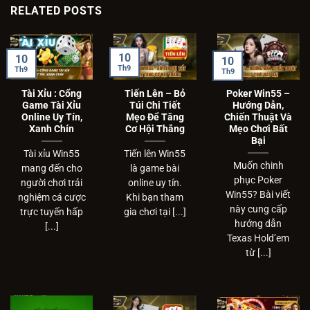
RELATED POSTS
10
10
10
Th9
Th9
Th9
Tài Xỉu : Cổng
Tiến Lên – Bỏ
Poker Win55 –
Game Tài Xỉu
Túi Chi Tiết
Hướng Dẫn,
Online Uy Tín,
Mẹo Để Tăng
Chiến Thuật Và
Xanh Chín
Cơ Hội Thắng
Mẹo Chơi Bất
Bại
Tài xỉu Win55
Tiến lên Win55
Muốn chinh
mang đến cho
là game bài
phục Poker
người chơi trải
online uy tín.
Win55? Bài viết
nghiệm cá cược
Khi bạn tham
này cung cấp
trực tuyến hấp
gia chơi tại [...]
hướng dẫn
[...]
Texas Hold’em
từ [...]