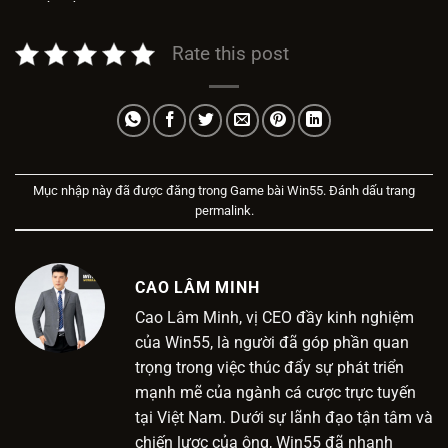
Rate this post
Mục nhập này đã được đăng trong
Game bài Win55
. Đánh dấu trang
permalink
.
CAO LÂM MINH
Cao Lâm Minh
, vị CEO đầy kinh nghiệm
của Win55, là người đã góp phần quan
trọng trong việc thúc đẩy sự phát triển
mạnh mẽ của ngành cá cược trực tuyến
tại Việt Nam. Dưới sự lãnh đạo tận tâm và
chiến lược của ông, Win55 đã nhanh