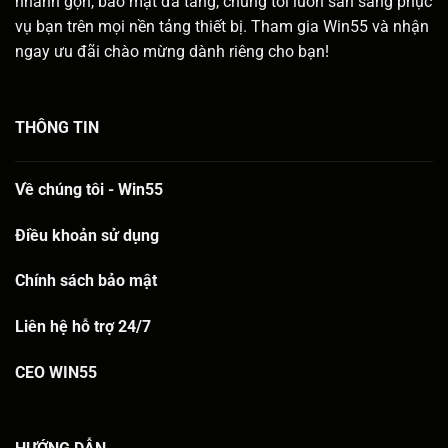
nhanh gọn, bảo mật đa tầng, chúng tôi luôn sẵn sàng phục
vụ bạn trên mọi nền tảng thiết bị. Tham gia Win55 và nhận
ngay ưu đãi chào mừng dành riêng cho bạn!
THÔNG TIN
Về chúng tôi - Win55
Điều khoản sử dụng
Chính
sách
bảo mật
Liên hệ hỗ trợ 24/7
CEO WIN55