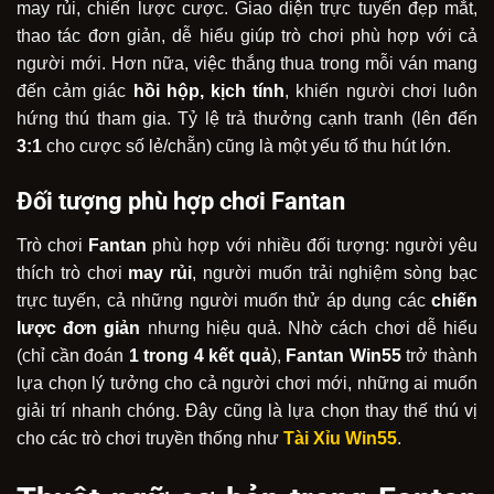
may rủi, chiến lược cược. Giao diện trực tuyến đẹp mắt,
thao tác đơn giản, dễ hiểu giúp trò chơi phù hợp với cả
người mới. Hơn nữa, việc thắng thua trong mỗi ván mang
đến cảm giác
hồi hộp, kịch tính
, khiến người chơi luôn
hứng thú tham gia. Tỷ lệ trả thưởng cạnh tranh (lên đến
3:1
cho cược số lẻ/chẵn) cũng là một yếu tố thu hút lớn.
Đối tượng phù hợp chơi Fantan
Trò chơi
Fantan
phù hợp với nhiều đối tượng: người yêu
thích trò chơi
may rủi
, người muốn trải nghiệm sòng bạc
trực tuyến, cả những người muốn thử áp dụng các
chiến
lược đơn giản
nhưng hiệu quả. Nhờ cách chơi dễ hiểu
(chỉ cần đoán
1 trong 4 kết quả
),
Fantan Win55
trở thành
lựa chọn lý tưởng cho cả người chơi mới, những ai muốn
giải trí nhanh chóng. Đây cũng là lựa chọn thay thế thú vị
cho các trò chơi truyền thống như
Tài Xỉu Win55
.