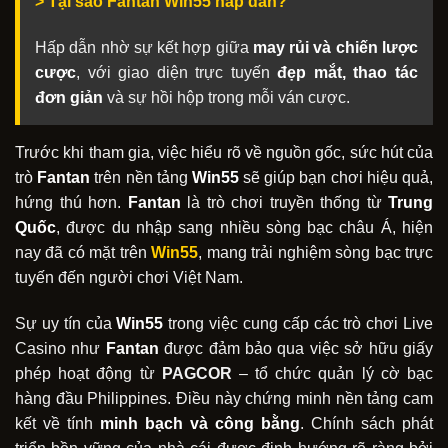
> Tại sao Fantan Win55 hấp dẫn?
Hấp dẫn nhờ sự kết hợp giữa
may rủi và chiến lược
cược
, với giao diện trực tuyến
đẹp mắt, thao tác
đơn giản
và sự hồi hộp trong mỗi ván cược.
Trước khi tham gia, việc hiểu rõ về nguồn gốc, sức hút của
trò
Fantan
trên nền tảng
Win55
sẽ giúp bạn chơi hiệu quả,
hứng thú hơn.
Fantan
là trò chơi truyền thống từ
Trung
Quốc
, được du nhập sang nhiều sòng bạc châu Á, hiện
nay đã có mặt trên
Win55
, mang trải nghiệm sòng bạc trực
tuyến đến người chơi Việt Nam.
Sự uy tín của
Win55
trong việc cung cấp các trò chơi Live
Casino như
Fantan
được đảm bảo qua việc sở hữu giấy
phép hoạt động từ
PAGCOR
– tổ chức quản lý cờ bạc
hàng đầu Philippines. Điều này chứng minh nền tảng cam
kết về tính
minh bạch và công bằng
. Chính sách phát