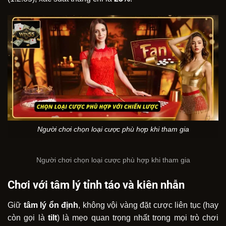
Người chơi chọn loại cược phù hợp khi tham gia
Người chơi chọn loại cược phù hợp khi tham gia
Chơi với tâm lý tỉnh táo và kiên nhẫn
Giữ
tâm lý ổn định
, không vội vàng đặt cược liên tục (hay
còn gọi là
tilt
) là mẹo quan trọng nhất trong mọi trò chơi