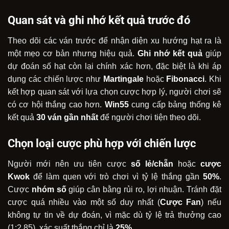
Quan sát và ghi nhớ kết quả trước đó
Theo dõi các ván trước để nhận diện xu hướng hạt ra là
một mẹo cơ bản nhưng hiệu quả.
Ghi nhớ kết quả
giúp
dự đoán số hạt còn lại chính xác hơn, đặc biệt là khi áp
dụng các chiến lược như
Martingale
hoặc
Fibonacci
. Khi
kết hợp quan sát với lựa chọn cược hợp lý, người chơi sẽ
có cơ hội thắng cao hơn.
Win55
cung cấp bảng thống kê
kết quả
30 ván gần nhất
để người chơi tiện theo dõi.
Chọn loại cược phù hợp với chiến lược
Người mới nên ưu tiên cược
số lẻ/chẵn
hoặc
cược
Kwok
để làm quen với trò chơi vì tỷ lệ thắng gần
50%
.
Cược
nhóm số
giúp cân bằng rủi ro, lợi nhuận. Tránh đặt
cược quá nhiều vào một số duy nhất (
Cược Fan
) nếu
không tự tin về dự đoán, vì mặc dù tỷ lệ trả thưởng cao
(1:2.85), xác suất thắng chỉ là
25%
.