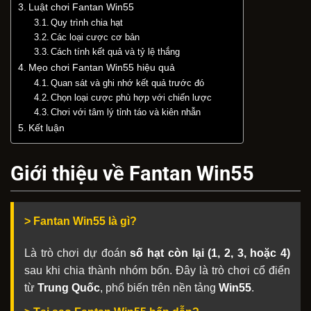
Luật chơi Fantan Win55
Quy trình chia hạt
Các loại cược cơ bản
Cách tính kết quả và tỷ lệ thắng
Mẹo chơi Fantan Win55 hiệu quả
Quan sát và ghi nhớ kết quả trước đó
Chọn loại cược phù hợp với chiến lược
Chơi với tâm lý tỉnh táo và kiên nhẫn
Kết luận
Giới thiệu về Fantan Win55
> Fantan Win55 là gì?
Là trò chơi dự đoán
số hạt còn lại (1, 2, 3, hoặc 4)
sau khi chia thành nhóm bốn. Đây là trò chơi cổ điển
từ
Trung Quốc
, phổ biến trên nền tảng
Win55
.