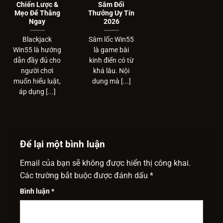
Chiến Lược &
Sâm Đổi
Mẹo Để Thắng
Thưởng Uy Tín
Ngay
2026
Blackjack
Sâm lốc Win55
Win55 là hướng
là game bài
dẫn đầy đủ cho
kinh điển có từ
người chơi
khá lâu. Nội
muốn hiểu luật,
dung mà [...]
áp dụng [...]
Để lại một bình luận
Email của bạn sẽ không được hiển thị công khai.
Các trường bắt buộc được đánh dấu
*
Bình luận
*