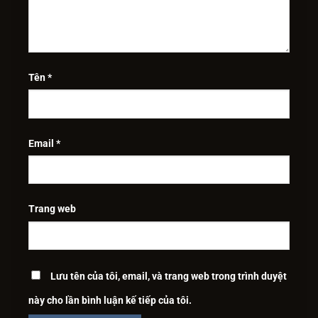
Tên
*
Email
*
Trang web
Lưu tên của tôi, email, và trang web trong trình duyệt
này cho lần bình luận kế tiếp của tôi.