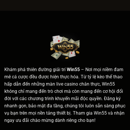
Khám phá thiên đường giải trí
Win55
– Nơi mọi niềm đam
mê cá cược đều được hiện thực hóa. Từ tỷ lệ kèo thể thao
hấp dẫn đến những màn live casino chân thực, Win55
không chỉ mang đến trò chơi mà còn mang đến cơ hội đổi
đời với các chương trình khuyến mãi độc quyền. Đăng ký
nhanh gọn, bảo mật đa tầng, chúng tôi luôn sẵn sàng phục
vụ bạn trên mọi nền tảng thiết bị. Tham gia Win55 và nhận
ngay ưu đãi chào mừng dành riêng cho bạn!