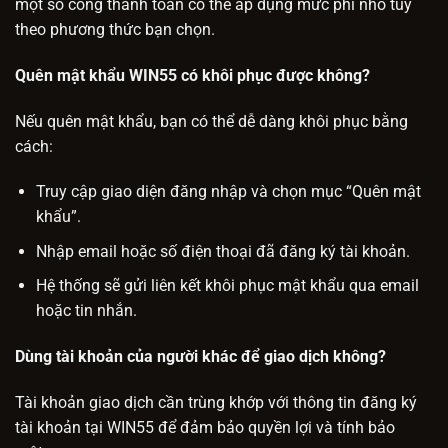
một số cổng thanh toán có thể áp dụng mức phí nhỏ tùy
theo phương thức bạn chọn.
Quên mật khẩu WIN55 có khôi phục được không?
Nếu quên mật khẩu, bạn có thể dễ dàng khôi phục bằng
cách:
Truy cập giao diện đăng nhập và chọn mục “Quên mật
khẩu”.
Nhập email hoặc số điện thoại đã đăng ký tài khoản.
Hệ thống sẽ gửi liên kết khôi phục mật khẩu qua email
hoặc tin nhắn.
Dùng tài khoản của người khác để giao dịch không?
Tài khoản giao dịch cần trùng khớp với thông tin đăng ký
tài khoản tại WIN55 để đảm bảo quyền lợi và tính bảo