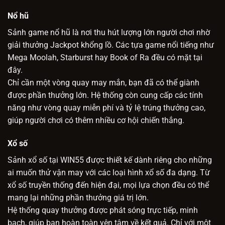
Nổ hũ
Sảnh game nổ hũ là nơi thu hút lượng lớn người chơi nhờ
giải thưởng Jackpot khổng lồ. Các tựa game nổi tiếng như
Mega Moolah, Starburst hay Book of Ra đều có mặt tại
đây.
Chỉ cần một vòng quay may mắn, bạn đã có thể giành
được phần thưởng lớn. Hệ thống còn cung cấp các tính
năng như vòng quay miễn phí và tỷ lệ trúng thưởng cao,
giúp người chơi có thêm nhiều cơ hội chiến thắng.
Xổ số
Sảnh xổ số tại WIN55 được thiết kế dành riêng cho những
ai muốn thử vận may với các loại hình xổ số đa dạng. Từ
xổ số truyền thống đến hiện đại, mọi lựa chọn đều có thể
mang lại những phần thưởng giá trị lớn.
Hệ thống quay thưởng được phát sóng trực tiếp, minh
bạch, giúp bạn hoàn toàn yên tâm về kết quả. Chỉ với một