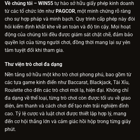
Về chúng tôi – WIN55
tự hào sở hữu giấy phép kinh doanh
từ các tổ chức lớn như
PAGCOR
, một minh chứng rõ ràng
cho sự hợp pháp và minh bạch. Quy trình cấp phép này đòi
hỏi kiểm định khắt khe về an toàn và độ tin cậy. Mọi hoạt
động của chúng tôi đều được giám sát chặt chẽ, đảm bảo
quyền lợi của từng người chơi, đồng thời mang lại sự yên
tâm tuyệt đối khi tham gia.
Thư viện trò chơi đa dạng
Nền tảng sở hữu một kho trò chơi phong phú, bao gồm từ
các tựa game kinh điển như Baccarat, Blackjack, Tài Xỉu,
Roulette cho đến các trò chơi mới lạ, hiện đại. Không chỉ
đa dạng về thể loại, từng trò chơi còn được tối ưu về giao
diện, âm thanh và cách chơi để tạo nên trải nghiệm đỉnh
cao. Tỷ lệ cược và luật chơi được thiết lập hợp lý, mang
đến cơ hội thắng lớn và cảm giác hồi hộp trong từng giây
phút.