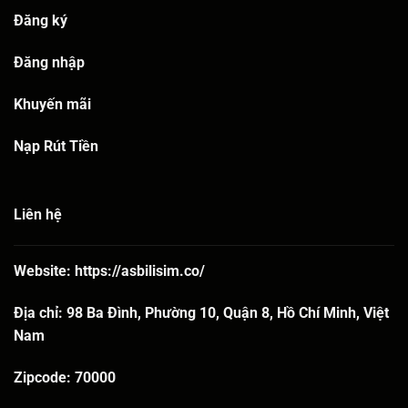
Đăng ký
Đăng nhập
Khuyến mãi
Nạp Rút Tiền
Liên hệ
Website:
https://asbilisim.co/
Địa chỉ: 98 Ba Đình, Phường 10, Quận 8, Hồ Chí Minh, Việt
Nam
Zipcode: 70000