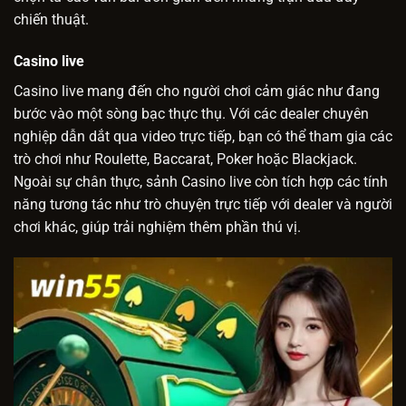
chiến thuật.
Casino live
Casino live mang đến cho người chơi cảm giác như đang
bước vào một sòng bạc thực thụ. Với các dealer chuyên
nghiệp dẫn dắt qua video trực tiếp, bạn có thể tham gia các
trò chơi như Roulette, Baccarat, Poker hoặc Blackjack.
Ngoài sự chân thực, sảnh Casino live còn tích hợp các tính
năng tương tác như trò chuyện trực tiếp với dealer và người
chơi khác, giúp trải nghiệm thêm phần thú vị.