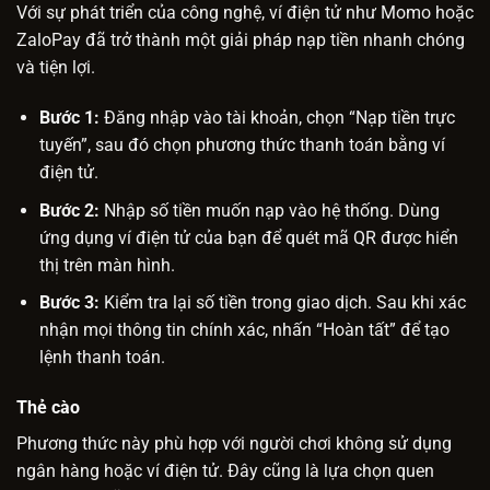
Với sự phát triển của công nghệ, ví điện tử như Momo hoặc
ZaloPay đã trở thành một giải pháp nạp tiền nhanh chóng
và tiện lợi.
Bước 1:
Đăng nhập vào tài khoản, chọn “Nạp tiền trực
tuyến”, sau đó chọn phương thức thanh toán bằng ví
điện tử.
Bước 2:
Nhập số tiền muốn nạp vào hệ thống. Dùng
ứng dụng ví điện tử của bạn để quét mã QR được hiển
thị trên màn hình.
Bước 3:
Kiểm tra lại số tiền trong giao dịch. Sau khi xác
nhận mọi thông tin chính xác, nhấn “Hoàn tất” để tạo
lệnh thanh toán.
Thẻ cào
Phương thức này phù hợp với người chơi không sử dụng
ngân hàng hoặc ví điện tử. Đây cũng là lựa chọn quen