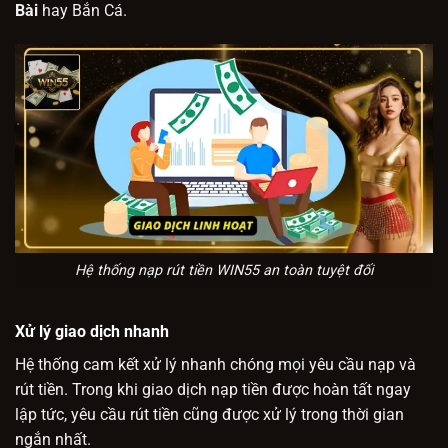
Bài
hay Bắn Cá.
Hệ thống nạp rút tiền WIN55 an toàn tuyệt đối
Xử lý giao dịch nhanh
Hệ thống cam kết xử lý nhanh chóng mọi yêu cầu nạp và
rút tiền. Trong khi giao dịch nạp tiền được hoàn tất ngay
lập tức, yêu cầu rút tiền cũng được xử lý trong thời gian
ngắn nhất.