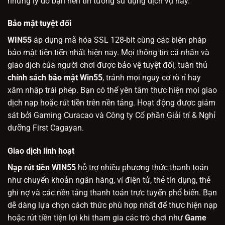
những lý do bạn nên tin tưởng sử dụng dịch vụ này.
Bảo mật tuyệt đối
WIN55
áp dụng mã hóa SSL 128-bit cùng các biện pháp
bảo mật tiên tiến nhất hiện nay. Mọi thông tin cá nhân và
giao dịch của người chơi được bảo vệ tuyệt đối, tuân thủ
chính sách bảo mật Win55
, tránh mọi nguy cơ rò rỉ hay
xâm nhập trái phép. Bạn có thể yên tâm thực hiện mọi giao
dịch nạp hoặc rút tiền trên nền tảng. Hoạt động được giám
sát bởi Gaming Curacao và Công ty Cổ phần Giải trí & Nghỉ
dưỡng First Cagayan.
Giao dịch linh hoạt
Nạp rút tiền WIN55
hỗ trợ nhiều phương thức thanh toán
như chuyển khoản ngân hàng, ví điện tử, thẻ tín dụng, thẻ
ghi nợ và các nền tảng thanh toán trực tuyến phổ biến. Bạn
dễ dàng lựa chọn cách thức phù hợp nhất để thực hiện nạp
hoặc rút tiền tiện lợi khi tham gia các trò chơi như
Game