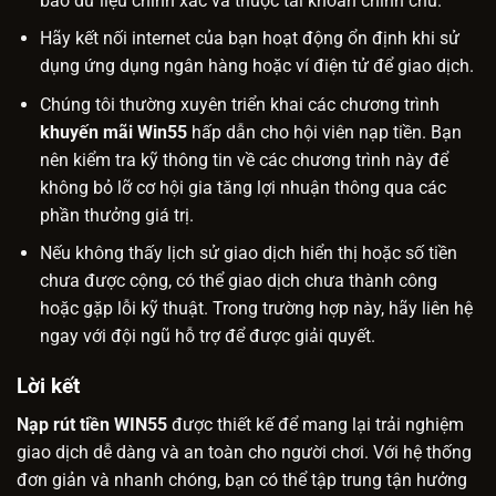
bảo dữ liệu chính xác và thuộc tài khoản chính chủ.
Hãy kết nối internet của bạn hoạt động ổn định khi sử
dụng ứng dụng ngân hàng hoặc ví điện tử để giao dịch.
Chúng tôi thường xuyên triển khai các chương trình
khuyến mãi Win55
hấp dẫn cho hội viên nạp tiền. Bạn
nên kiểm tra kỹ thông tin về các chương trình này để
không bỏ lỡ cơ hội gia tăng lợi nhuận thông qua các
phần thưởng giá trị.
Nếu không thấy lịch sử giao dịch hiển thị hoặc số tiền
chưa được cộng, có thể giao dịch chưa thành công
hoặc gặp lỗi kỹ thuật. Trong trường hợp này, hãy liên hệ
ngay với đội ngũ hỗ trợ để được giải quyết.
Lời kết
Nạp rút tiền WIN55
được thiết kế để mang lại trải nghiệm
giao dịch dễ dàng và an toàn cho người chơi. Với hệ thống
đơn giản và nhanh chóng, bạn có thể tập trung tận hưởng