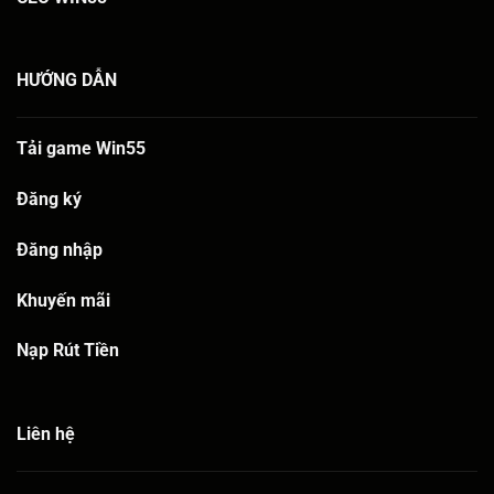
HƯỚNG DẪN
Tải game Win55
Đăng ký
Đăng nhập
Khuyến mãi
Nạp Rút Tiền
Liên hệ