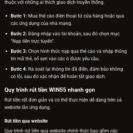
thuộc với những ai thích giao dịch truyền thống.
Bước 1:
Mua thẻ cào điện thoại từ cửa hàng hoặc qua
các ứng dụng của nhà mạng.
Bước 2:
Đăng nhập vào tài khoản, sau đó chọn mục
“Nạp tiền trực tuyến”.
Bước 3:
Chọn hình thức nạp qua thẻ cào và nhập thông
tin mã thẻ, số seri vào các ô được yêu cầu.
Bước 4:
Rà soát lại thông tin đã điền, đảm bảo không
có lỗi, sau đó xác nhận để hoàn tất giao dịch.
Quy trình rút tiền WIN55 nhanh gọn
Rút tiền rất đơn giản và có thể thực hiện dễ dàng trên cả
website lẫn ứng dụng.
Rút tiền qua website
Quy trình rút tiền qua website chính thức bao gồm các