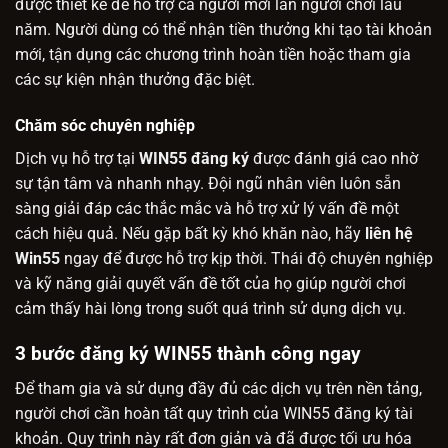
được thiết kế để hỗ trợ cả người mới lẫn người chơi lâu
năm. Người dùng có thể nhận tiền thưởng khi tạo tài khoản
mới, tận dụng các chương trình hoàn tiền hoặc tham gia
các sự kiện nhận thưởng đặc biệt.
Chăm sóc chuyên nghiệp
Dịch vụ hỗ trợ tại
WIN55 đăng ký
được đánh giá cao nhờ
sự tận tâm và nhanh nhạy. Đội ngũ nhân viên luôn sẵn
sàng giải đáp các thắc mắc và hỗ trợ xử lý vấn đề một
cách hiệu quả. Nếu gặp bất kỳ khó khăn nào, hãy
liên hệ
Win55
ngay để được hỗ trợ kịp thời. Thái độ chuyên nghiệp
và kỹ năng giải quyết vấn đề tốt của họ giúp người chơi
cảm thấy hài lòng trong suốt quá trình sử dụng dịch vụ.
3 bước đăng ký WIN55 thành công ngay
Để tham gia và sử dụng đầy đủ các dịch vụ trên nền tảng,
người chơi cần hoàn tất quy trình của WIN55 đăng ký tài
khoản. Quy trình này rất đơn giản và đã được tối ưu hóa