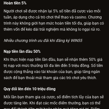
Hoàn tiền 5%
Người chơi sẽ được nhận lại 5% số tiền đã cược vào mỗi
tuần, áp dụng cho cả trò chơi thể thao và casino. Chương
trình này không giới hạn mức hoàn tiền tối đa, giúp bạn có
thêm vốn để kéo dài trải nghiệm mà không lo ngại rủi ro.
Nhiều chương trình ưu đãi khi đăng ký WIN55
Nạp tiền lần đầu 50%
Khi thực hiện nạp tiền lần đầu, bạn sẽ nhận thêm 50% giá
trị nạp với mức thưởng tối đa lên đến 5 triệu đồng. Số tiền
được cộng thẳng vào tài khoản của bạn, giúp tăng ngân
sách để bạn thoải mái tham gia các trò chơi yêu thích.
Quy đổi lên đến 10 triệu đồng
Mỗi lần bạn tham gia cá cược, số điểm tích lũy của bạn sẽ
được tăng lên. Khi đạt các mốc điểm thưởng, bạn có thể