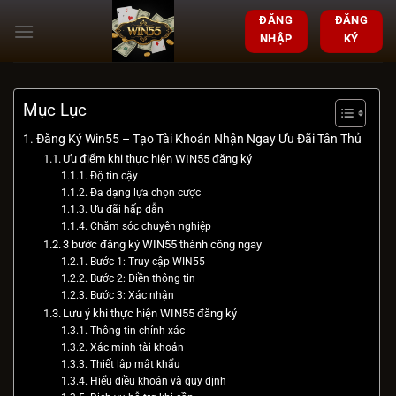
Chuyển
ĐĂNG
ĐĂNG
đến
NHẬP
KÝ
nội
dung
Mục Lục
Đăng Ký Win55 – Tạo Tài Khoản Nhận Ngay Ưu Đãi Tân Thủ
Ưu điểm khi thực hiện WIN55 đăng ký
Độ tin cậy
Đa dạng lựa chọn cược
Ưu đãi hấp dẫn
Chăm sóc chuyên nghiệp
3 bước đăng ký WIN55 thành công ngay
Bước 1: Truy cập WIN55
Bước 2: Điền thông tin
Bước 3: Xác nhận
Lưu ý khi thực hiện WIN55 đăng ký
Thông tin chính xác
Xác minh tài khoản
Thiết lập mật khẩu
Hiểu điều khoản và quy định