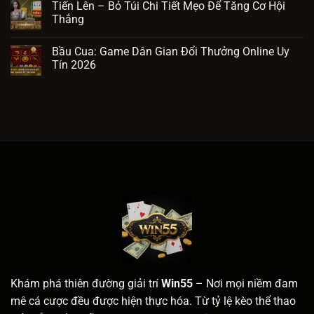
Tiến Lên – Bỏ Túi Chi Tiết Mẹo Để Tăng Cơ Hội
Thắng
Bầu Cua: Game Dân Gian Đổi Thưởng Online Uy
Tín 2026
Khám phá thiên đường giải trí
Win55
– Nơi mọi niềm đam
mê cá cược đều được hiện thực hóa. Từ tỷ lệ kèo thể thao