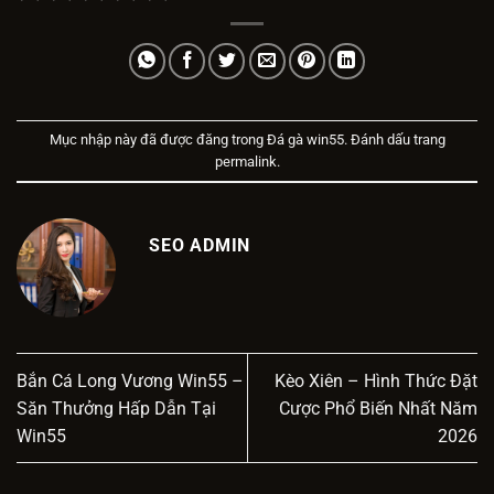
Mục nhập này đã được đăng trong
Đá gà win55
. Đánh dấu trang
permalink
.
SEO ADMIN
Bắn Cá Long Vương Win55 –
Kèo Xiên – Hình Thức Đặt
Săn Thưởng Hấp Dẫn Tại
Cược Phổ Biến Nhất Năm
Win55
2026