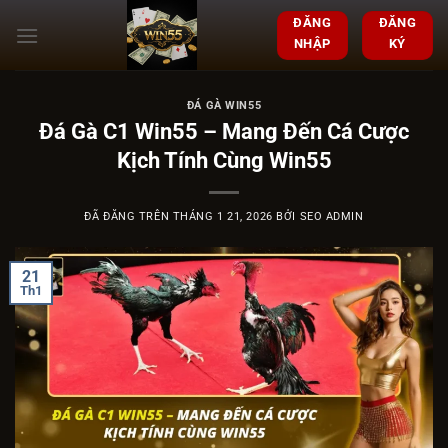
Chuyển
ĐĂNG
ĐĂNG
đến
NHẬP
KÝ
nội
dung
ĐÁ GÀ WIN55
Đá Gà C1 Win55 – Mang Đến Cá Cược
Kịch Tính Cùng Win55
ĐÃ ĐĂNG TRÊN
THÁNG 1 21, 2026
BỞI
SEO ADMIN
21
Th1