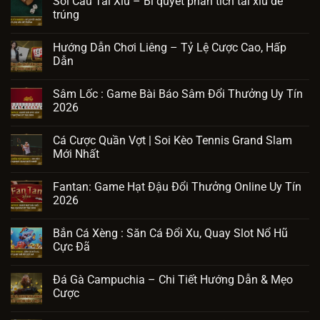
Soi Cầu Tài Xỉu – Bí quyết phân tích tài xỉu dễ
trúng
Hướng Dẫn Chơi Liêng – Tỷ Lệ Cược Cao, Hấp
Dẫn
Sâm Lốc : Game Bài Báo Sâm Đổi Thưởng Uy Tín
2026
Cá Cược Quần Vợt | Soi Kèo Tennis Grand Slam
Mới Nhất
Fantan: Game Hạt Đậu Đổi Thưởng Online Uy Tín
2026
Bắn Cá Xèng : Săn Cá Đổi Xu, Quay Slot Nổ Hũ
Cực Đã
Đá Gà Campuchia – Chi Tiết Hướng Dẫn & Mẹo
Cược