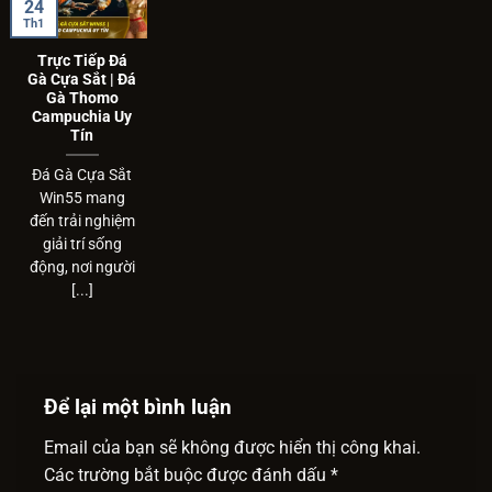
24
Th1
Trực Tiếp Đá
Gà Cựa Sắt | Đá
Gà Thomo
Campuchia Uy
Tín
Đá Gà Cựa Sắt
Win55 mang
đến trải nghiệm
giải trí sống
động, nơi người
[...]
Để lại một bình luận
Email của bạn sẽ không được hiển thị công khai.
Các trường bắt buộc được đánh dấu
*