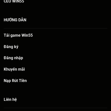
CEO WIN55
HƯỚNG DẪN
Tải game Win55
Đăng ký
Đăng nhập
Khuyến mãi
Nạp Rút Tiền
Liên hệ