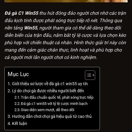
Đá gà C1 Win55
thu hút đông đảo người chơi nhờ các trận
đấu kịch tính được phát sóng trực tiếp rõ nét. Thông qua
nền tảng
Win55
, người tham gia có thể dễ dàng theo dõi
diễn biến của trận đấu, nắm bắt tỷ lệ cược và lựa chọn kèo
phù hợp với chiến thuật cá nhân. Hình thức giải trí này còn
mang đến cảm giác chân thực, linh hoạt và phù hợp cho
cả người mới lẫn người chơi có kinh nghiệm.
Mục Lục
Giới thiệu sơ lược về đá gà c1 win55 uy tín
Lý do chọi gà được nhiều người biết đến
Trận đấu chuẩn quốc tế, phát sóng trực tiếp
Đá gà c1 win55 với tỷ lệ cược minh bạch
Giao diện xem mượt, dễ theo dõi
Hướng dẫn chơi chọi gà hiệu quả từ cao thủ
Kết luận